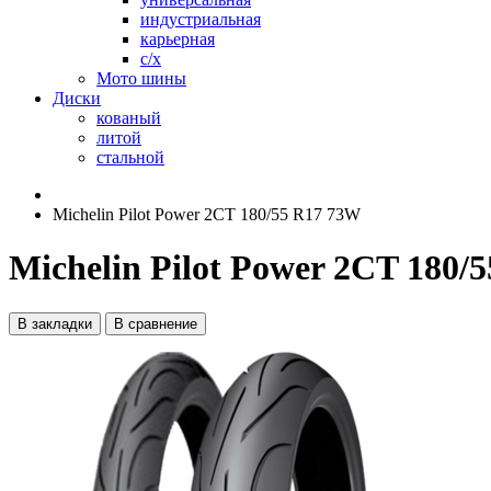
индустриальная
карьерная
с/х
Мото шины
Диски
кованый
литой
стальной
Michelin Pilot Power 2CT 180/55 R17 73W
Michelin Pilot Power 2CT 180/
В закладки
В сравнение