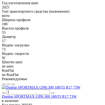
Год изготовления шин
2025
Тип транспортного средства (назначение)
мото
Ширина профиля
180
Высота профиля
55
Диаметр
17
Индекс нагрузки
73
Индекс скорости
W
Шип/не шип
не шип
RunFlat
не RunFlat
Рекомендуемые
Dunlop SPORTMAX GPR-300 180/55 R17 73W
в наличии
Код товара:
360181