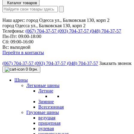
Каталог товаров
Наш адрес:
город Одесса ул., Балковская 130, корп 2
город Одесса ул., Балковская 130, корп 2
Телефоны:
(067) 704-37-57
(093) 704-37-57
(048) 704-37-57
Пн-Пт: 09:00-18:00
Сб: 09:00-16:00
Вс: выходной
Перейти в контакты
(067) 704-37-57
(093) 704-37-57
(048) 704-37-57
Заказать звонок
0
0грн.
Шины
Легковые шины
Летние
Зимние
Всесезонная
Грузовые шины
ведущая
прицепная
рулевая
универсальная