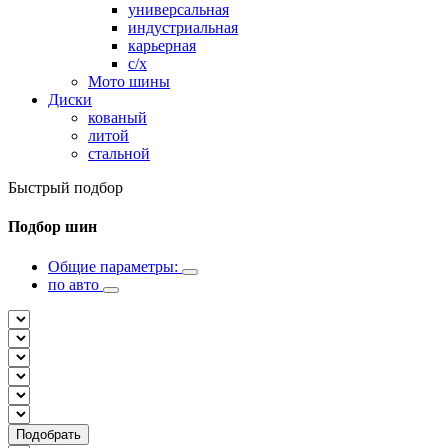
универсальная
индустриальная
карьерная
с/х
Мото шины
Диски
кованый
литой
стальной
Быстрый подбор
Подбор шин
Общие параметры:
по авто
Подобрать