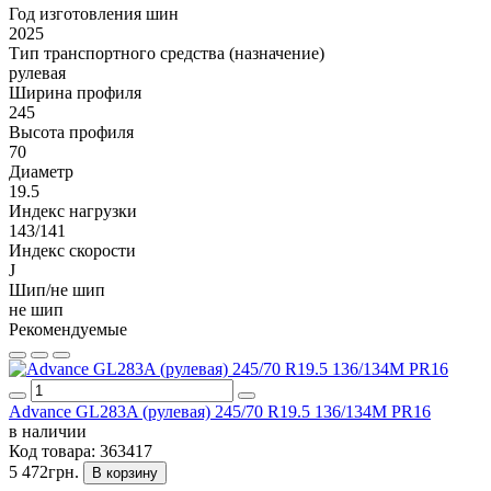
Год изготовления шин
2025
Тип транспортного средства (назначение)
рулевая
Ширина профиля
245
Высота профиля
70
Диаметр
19.5
Индекс нагрузки
143/141
Индекс скорости
J
Шип/не шип
не шип
Рекомендуемые
Advance GL283A (рулевая) 245/70 R19.5 136/134M PR16
в наличии
Код товара:
363417
5 472грн.
В корзину