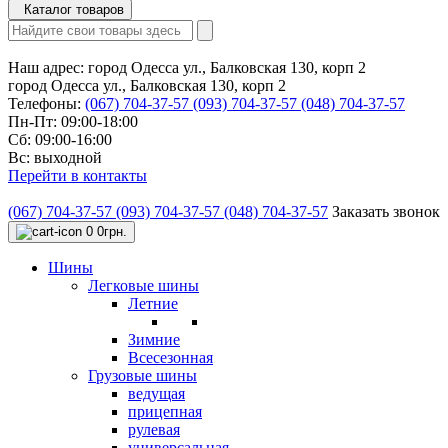
Каталог товаров
Наш адрес:
город Одесса ул., Балковская 130, корп 2
город Одесса ул., Балковская 130, корп 2
Телефоны:
(067) 704-37-57
(093) 704-37-57
(048) 704-37-57
Пн-Пт: 09:00-18:00
Сб: 09:00-16:00
Вс: выходной
Перейти в контакты
(067) 704-37-57
(093) 704-37-57
(048) 704-37-57
Заказать звонок
0
0грн.
Шины
Легковые шины
Летние
Зимние
Всесезонная
Грузовые шины
ведущая
прицепная
рулевая
универсальная