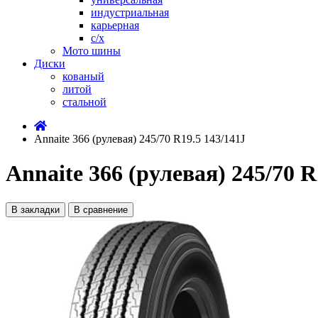
индустриальная
карьерная
с/х
Мото шины
Диски
кованый
литой
стальной
Annaite 366 (рулевая) 245/70 R19.5 143/141J
Annaite 366 (рулевая) 245/70 R
В закладки
В сравнение