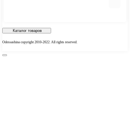
Грузовые шины
Шиномонтаж
Оплата и доставка
Каталог товаров
Гарантия
Odessashina copyright 2010-2022. All rights reserved.
Статьи
Информация
Контакты
Шинный калькулятор
Контакты