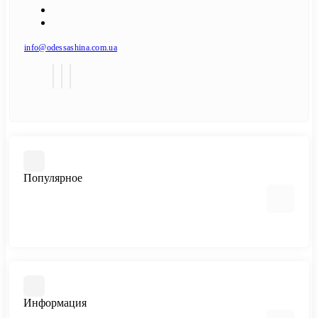
info@odessashina.com.ua
Популярное
Шины
Диски
Мото шины
Информация
Легковые шины