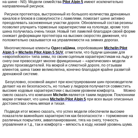
на шине - N0). Модели семейства
Pilot Alpin 5
имеют исключительно
направленный рисунок.
Рисунок протектора, выстроенный из большого количества дренажных
каналов и блоков в совокупности с ламелями, помогает шине активно
преодолевать заснеженные участки дороги. Обновленный состав резины
позволил улучшить тормозные характеристики на гололеде, кроме того
шина получилась очень тихая. Новый тип ламелей благодаря своей форме
снижает деформации протектора на высоких скоростях движения, что
положительно сказывается на управляемости на зимних дорогах.
Многочисленные клиенты
ОдессаШина
, опробовавшие
Michelin Pilot
Alpin 5
и
Michelin Pilot Alpin 5 SUV
, отметили, что будучи шинами для
«европейского» типа зимы, по своим сцепным характеристикам на льду и
снегу они превосходят многие фрикционные – «арктические» модели
других производителей. На мокрой и слякотной дороге, по отзывам
клиентов, шина также великолепна, конечно благодаря крайне развитой
дренажной системе.
Безусловно, основной акцент при конструировании шин производители
делают на их безопасность, но только у лидеров получается совместить
высокие ходовые характеристики с высоким уровнем комфорта. Можно
смело сказать что компания
Michelin
является таким лидером. Поклонники
марки отмечают, что шина
Michelin Pilot Alpin 5
при всех выше описанных
достоинствах очень мягкая и тихая.
Подводя итог можно сказать, что успех модели обеспечили высокие
показатели важнейших характеристик как безопасности – торможение на
различных покрытиях, аквапланирование, тяга на снегу, точность
управления и т.д., так и комфорта – мягкость в ходу, низкий уровень шума.