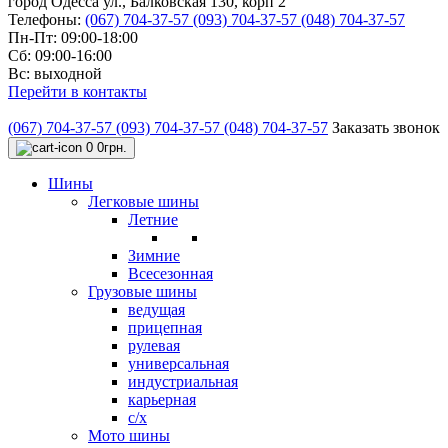
город Одесса ул., Балковская 130, корп 2
Телефоны:
(067) 704-37-57
(093) 704-37-57
(048) 704-37-57
Пн-Пт: 09:00-18:00
Сб: 09:00-16:00
Вс: выходной
Перейти в контакты
(067) 704-37-57
(093) 704-37-57
(048) 704-37-57
Заказать звонок
0
0грн.
Шины
Легковые шины
Летние
Зимние
Всесезонная
Грузовые шины
ведущая
прицепная
рулевая
универсальная
индустриальная
карьерная
с/х
Мото шины