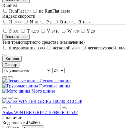
RunFlat
RunFlat
не RunFlat
174
13348
Индекс скорости
H
N
P
Q
R
3444
18
2
457
1067
S
T
V
W
Y
331
4273
3416
478
28
Показать все
Тип транспортного средства (назначение)
внедорожник
легковой
легкогрузовой
3383
9074
1065
Каталог
Фильтр
Легковые шины
Грузовые шины
Мото шины
Anlas WINTER GRIP 2 100/80 R10 53P
в наличии
Код товара:
454660