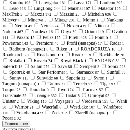
Kumho
Lanvigator
Lassa
Laufenn
103
181
171
202
Leao
LingLong
Marshal
Matador
113
244
107
125
MaxTrek
Maxxis
Mazzini
Michelin
5
172
25
636
Milever
Minerva
Mirage
Momo
Nankang
4
5
201
1
Neolin
Nereus
Nexen
Nitto
10
45
74
435
19
Nokian
Nordexx
Onyx
Orium
Ovation
467
16
59
119
Paxaro
Petlas
Pirelli
Point S
111
15
175
428
4
Powertrac
Premiorri
Profil (наварка)
Radar
143
46
17
1
Radburg (наварка)
Riken
ROADCRUZA
1
51
10
Roadmarch
Roadstone
Roadx
Rockblade
78
151
119
26
Rotalla
Rovelo
Royal Black
RYDANZ
1
74
1
58
Saferich
Sailun
Sava
Semperit
Sonix
13
276
86
3
228
Sportrak
Star Performer
Starmaxx
Sunfull
49
1
87
50
Sunny
Sunwide
Superia
Syron
115
68
32
1
Targum (наварка)
Taurus
Tercelo
Tigar
1
71
52
93
Torque
Tourador
Toyo
Tracmax
75
9
174
57
Transmate
Triangle
Tristar
Uniroyal
22
332
8
92
Unistar
Viking
Voyager
Vredestein
Wanli
2
115
3
151
Warrior
Waterfall
WestLake
Windforce
50
21
8
107
Yokohama
Zeetex
Ziarelli (наварка)
120
423
2
1
Росава
32
Показать все
Высота профиля