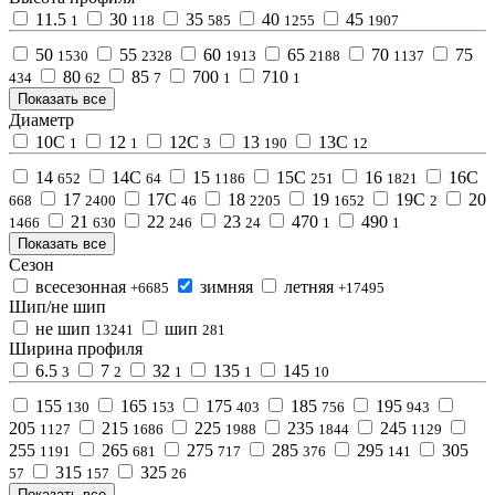
11.5
30
35
40
45
1
118
585
1255
1907
50
55
60
65
70
75
1530
2328
1913
2188
1137
80
85
700
710
434
62
7
1
1
Показать все
Диаметр
10C
12
12C
13
13C
1
1
3
190
12
14
14C
15
15C
16
16C
652
64
1186
251
1821
17
17C
18
19
19C
20
668
2400
46
2205
1652
2
21
22
23
470
490
1466
630
246
24
1
1
Показать все
Сезон
всесезонная
зимняя
летняя
+6685
+17495
Шип/не шип
не шип
шип
13241
281
Ширина профиля
6.5
7
32
135
145
3
2
1
1
10
155
165
175
185
195
130
153
403
756
943
205
215
225
235
245
1127
1686
1988
1844
1129
255
265
275
285
295
305
1191
681
717
376
141
315
325
57
157
26
Показать все