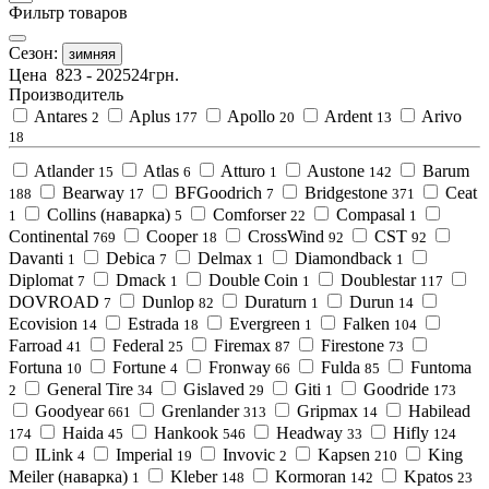
Фильтр товаров
Сезон:
зимняя
Цена
823
-
202524
грн.
Производитель
Antares
Aplus
Apollo
Ardent
Arivo
2
177
20
13
18
Atlander
Atlas
Atturo
Austone
Barum
15
6
1
142
Bearway
BFGoodrich
Bridgestone
Ceat
188
17
7
371
Collins (наварка)
Comforser
Compasal
1
5
22
1
Continental
Cooper
CrossWind
CST
769
18
92
92
Davanti
Debica
Delmax
Diamondback
1
7
1
1
Diplomat
Dmack
Double Coin
Doublestar
7
1
1
117
DOVROAD
Dunlop
Duraturn
Durun
7
82
1
14
Ecovision
Estrada
Evergreen
Falken
14
18
1
104
Farroad
Federal
Firemax
Firestone
41
25
87
73
Fortuna
Fortune
Fronway
Fulda
Funtoma
10
4
66
85
General Tire
Gislaved
Giti
Goodride
2
34
29
1
173
Goodyear
Grenlander
Gripmax
Habilead
661
313
14
Haida
Hankook
Headway
Hifly
174
45
546
33
124
ILink
Imperial
Invovic
Kapsen
King
4
19
2
210
Meiler (наварка)
Kleber
Kormoran
Kpatos
1
148
142
23