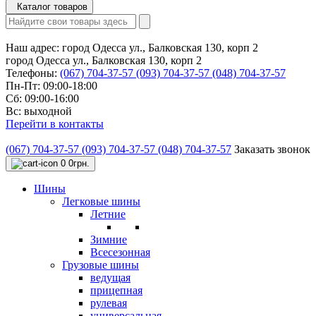
Каталог товаров
Наш адрес:
город Одесса ул., Балковская 130, корп 2
город Одесса ул., Балковская 130, корп 2
Телефоны:
(067) 704-37-57
(093) 704-37-57
(048) 704-37-57
Пн-Пт: 09:00-18:00
Сб: 09:00-16:00
Вс: выходной
Перейти в контакты
(067) 704-37-57
(093) 704-37-57
(048) 704-37-57
Заказать звонок
0
0грн.
Шины
Легковые шины
Летние
Зимние
Всесезонная
Грузовые шины
ведущая
прицепная
рулевая
универсальная