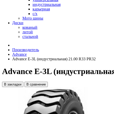
индустриальная
карьерная
с/х
Мото шины
Диски
кованый
литой
стальной
Производитель
Advance
Advance E-3L (индустриальная) 21.00 R33 PR32
Advance E-3L (индустриальная
В закладки
В сравнение